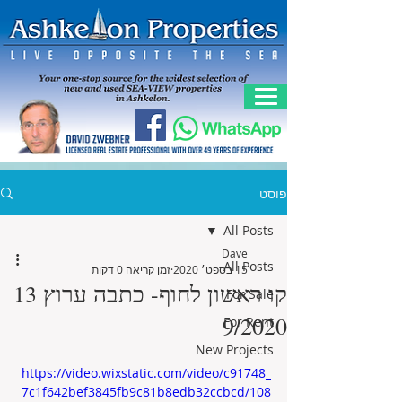
פוסט
All Posts
Dave
All Posts
15 בספט׳ 2020
זמן קריאה 0 דקות
קו ראשון לחוף- כתבה ערוץ 13
For Sale
9/2020
For Rent
New Projects
https://video.wixstatic.com/video/c91748_
7c1f642bef3845fb9c81b8edb32ccbcd/108