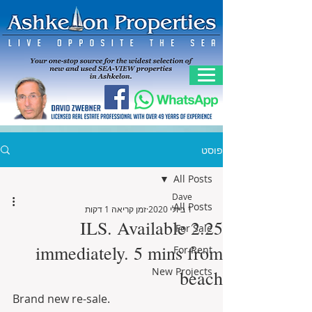
פוסט
All Posts
Dave
All Posts
1 ביולי 2020
זמן קריאה 1 דקות
2.25 ILS. Available
For Sale
immediately. 5 mins from
For Rent
New Projects
beach
Brand new re-sale. 