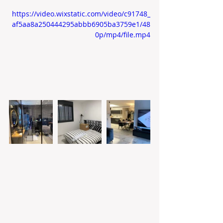
https://video.wixstatic.com/video/c91748_
af5aa8a250444295abbb6905ba3759e1/48
0p/mp4/file.mp4