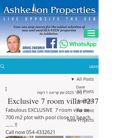
פוסט
All Posts
Dave
All Posts
1 בינו׳ 2025
זמן קריאה 1 דקות
Exclusive 7 room villa #237
For Sale
Fabulous EXCLUSIVE  7 room villa on 
For Rent
700 m2 plot with pool close to beach 
New Projects
…… !!
Call now 054-4332621