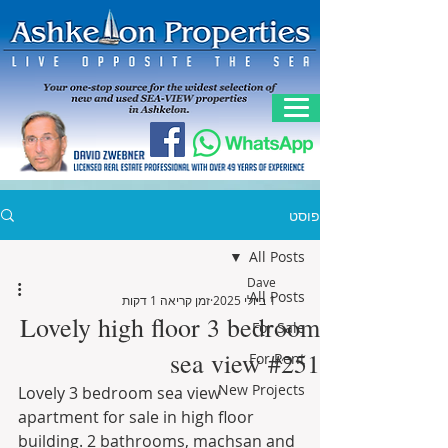
פוסט
All Posts
Dave
All Posts
1 ביולי 2025
זמן קריאה 1 דקות
Lovely high floor 3 bedroom
For Sale
sea view #251
For Rent
New Projects
Lovely 3 bedroom sea view 
apartment for sale in high floor 
building. 2 bathrooms, machsan and 